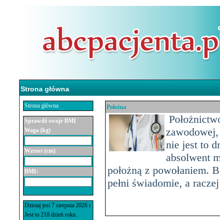
Strona główna
Strona główna
Położna
Położnictwo
Sprawdź swoje BMI
zawodowej, 
Waga (kg)
nie jest to 
Wzrost (cm)
absolwent 
położną z powołaniem. Ba
BMI:
pełni świadomie, a raczej
Dzisiaj jest 7 sierpnia 2026 r.
Jest to 218 dzień roku.