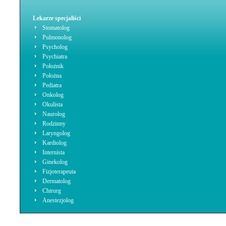
Lekarze specjaliści
Stomatolog
Pulmonolog
Psycholog
Psychiatra
Położnik
Położna
Pediatra
Onkolog
Okulista
Naurolog
Rodzinny
Laryngolog
Kardiolog
Internista
Ginekolog
Fizjoterapeuta
Dermatolog
Chirurg
Anestezjolog