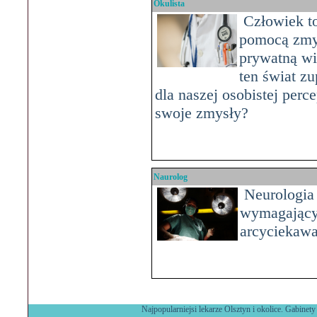
Okulista
Człowiek to 
pomocą zmys
prywatną wi
ten świat zu
dla naszej osobistej perc
swoje zmysły?
Naurolog
Neurologia 
wymagającyc
arcyciekawa,
Najpopularniejsi lekarze Olsztyn i okolice. Gabinety