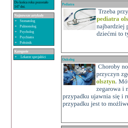
Do końca roku pozostało
Pediatra
147 dni.
Trzeba przyz
Najnowsze artykuły
pediatra ol
Stomatolog
najbardziej
Pulmonolog
Psycholog
dziećmi to t
Psychiatra
Położnik
Kategorie
Lekarze specjaliści
Onkolog
Choroby now
przyczyn zg
olsztyn
. Mó
zegarowa i 
przypadku ujawnia się i 
przypadku jest to możliw