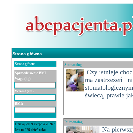
Strona główna
Strona główna
Stomatolog
Czy istnieje choć
Sprawdź swoje BMI
ma zastrzeżeń i ni
Waga (kg)
stomatologicznym?
Wzrost (cm)
świecą, prawie jak
BMI:
Pulmonolog
Dzisiaj jest 9 sierpnia 2026 r.
Na pierwszy
Jest to 220 dzień roku.