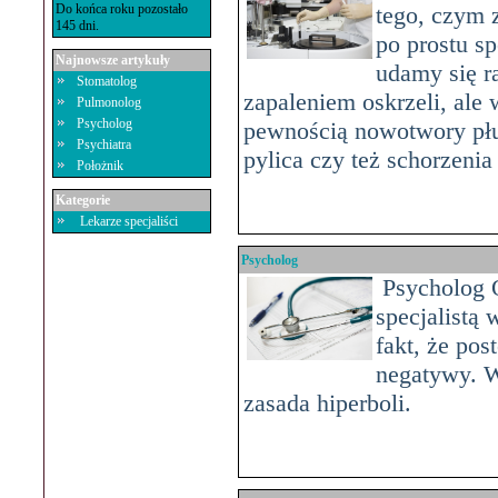
Do końca roku pozostało
tego, czym 
145 dni.
po prostu s
Najnowsze artykuły
udamy się r
Stomatolog
zapaleniem oskrzeli, ale 
Pulmonolog
Psycholog
pewnością nowotwory płu
Psychiatra
pylica czy też schorzen
Położnik
Kategorie
Lekarze specjaliści
Psycholog
Psycholog O
specjalistą
fakt, że pos
negatywy. W
zasada hiperboli.