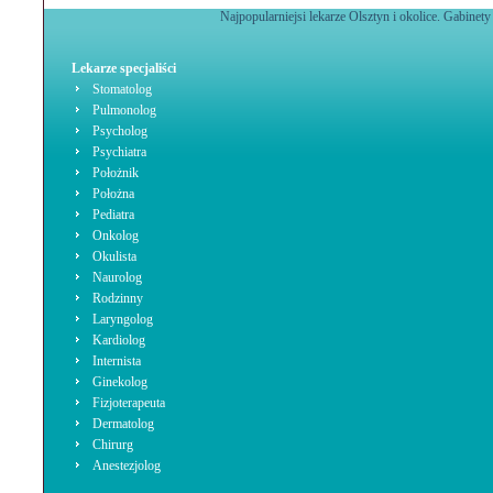
Najpopularniejsi lekarze Olsztyn i okolice. Gabinety
Lekarze specjaliści
Stomatolog
Pulmonolog
Psycholog
Psychiatra
Położnik
Położna
Pediatra
Onkolog
Okulista
Naurolog
Rodzinny
Laryngolog
Kardiolog
Internista
Ginekolog
Fizjoterapeuta
Dermatolog
Chirurg
Anestezjolog