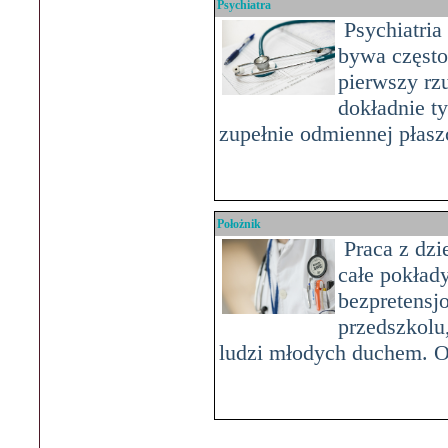
Psychiatra
Psychiatria
bywa często
pierwszy rzu
dokładnie t
zupełnie odmiennej płas
Położnik
Praca z dzie
całe pokład
bezpretensj
przedszkolu
ludzi młodych duchem. Op