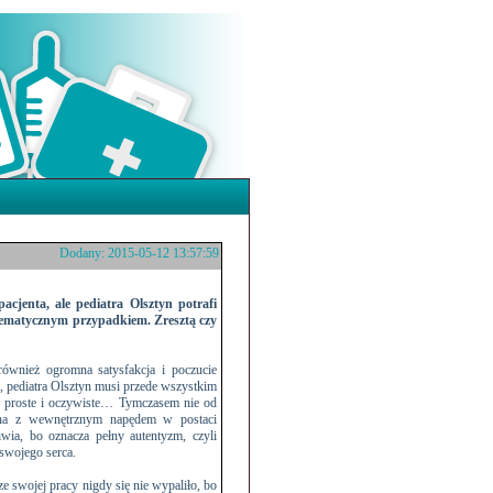
Dodany: 2015-05-12 13:57:59
pacjenta, ale
pediatra Olsztyn
potrafi
blematycznym przypadkiem. Zresztą czy
również ogromna satysfakcja i poczucie
a,
pediatra Olsztyn
musi przede wszystkim
ie proste i oczywiste… Tymczasem nie od
ana z wewnętrznym napędem w postaci
liwia, bo oznacza pełny autentyzm, czyli
 swojego serca.
ze swojej pracy nigdy się nie wypaliło, bo