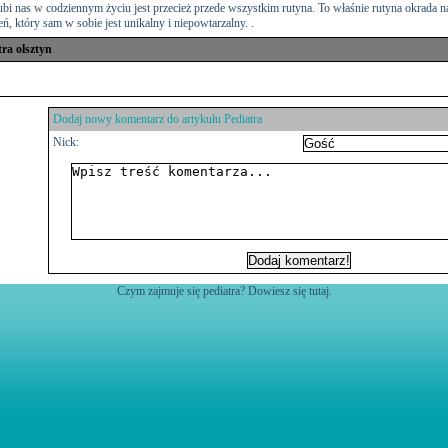
ubi nas w codziennym życiu jest przecież przede wszystkim rutyna. To właśnie rutyna okrada nas
eń, który sam w sobie jest unikalny i niepowtarzalny.
.
tra olsztyn
Dodaj nowy komentarz do artykułu
Pediatra
Nick:
Czym zajmuje się pediatra? Dowiesz się tutaj.