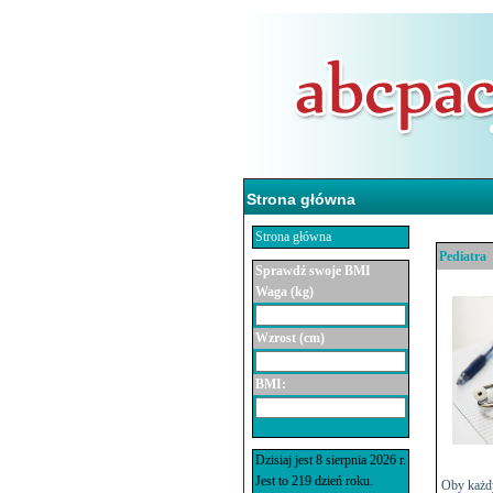
Strona główna
Strona główna
Pediatra
Sprawdź swoje BMI
Waga (kg)
Wzrost (cm)
BMI:
Dzisiaj jest 8 sierpnia 2026 r.
Jest to 219 dzień roku.
Oby każ