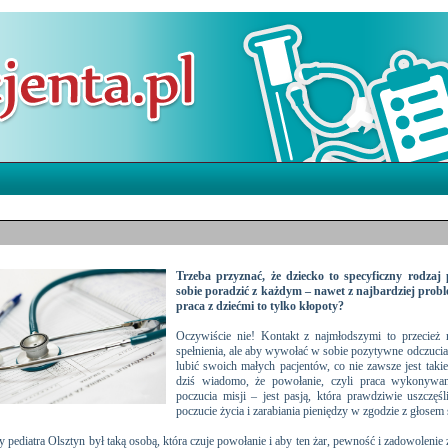
Trzeba przyznać, że dziecko to specyficzny rodzaj 
sobie poradzić z każdym – nawet z najbardziej pro
praca z dziećmi to tylko kłopoty?
Oczywiście nie! Kontakt z najmłodszymi to przecież 
spełnienia, ale aby wywołać w sobie pozytywne odczuci
lubić swoich małych pacjentów, co nie zawsze jest tak
dziś wiadomo, że powołanie, czyli praca wykonyw
poczucia misji – jest pasją, która prawdziwie uszczęś
poczucie życia i zarabiania pieniędzy w zgodzie z głosem
dy
pediatra Olsztyn
był taką osobą, która czuje powołanie i aby ten żar, pewność i zadowolenie 