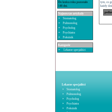
Do końca roku pozostało
tym, co g
146 dni.
każdy dzi
pedia
Najnowsze artykuły
Stomatolog
Pulmonolog
Psycholog
Psychiatra
Położnik
Kategorie
Lekarze specjaliści
Lekarze specjaliści
Stomatolog
Pulmonolog
Psycholog
Psychiatra
Położnik