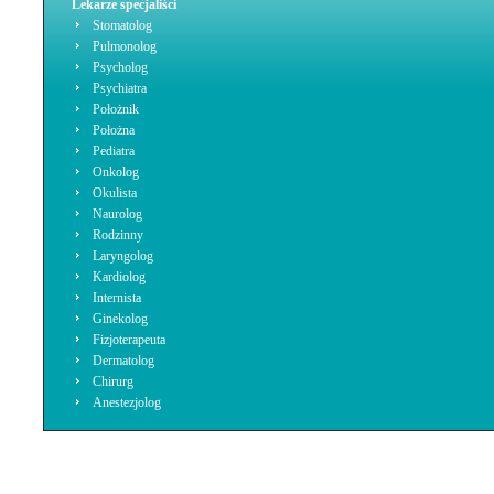
Lekarze specjaliści
Stomatolog
Pulmonolog
Psycholog
Psychiatra
Położnik
Położna
Pediatra
Onkolog
Okulista
Naurolog
Rodzinny
Laryngolog
Kardiolog
Internista
Ginekolog
Fizjoterapeuta
Dermatolog
Chirurg
Anestezjolog