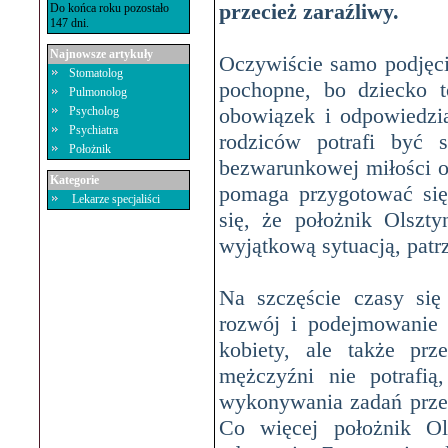
przecież zaraźliwy.
Do końca roku pozostało
147 dni.
Najnowsze artykuły
Oczywiście samo podjęci
Stomatolog
pochopne, bo dziecko t
Pulmonolog
obowiązek i odpowiedzia
Psycholog
Psychiatra
rodziców potrafi być si
Położnik
bezwarunkowej miłości or
Kategorie
pomaga przygotować si
Lekarze specjaliści
się, że
położnik Olszty
wyjątkową sytuacją, patr
Na szczęście czasy się
rozwój i podejmowanie
kobiety, ale także prz
mężczyźni nie potrafią
wykonywania zadań przez
Co więcej
położnik Ol