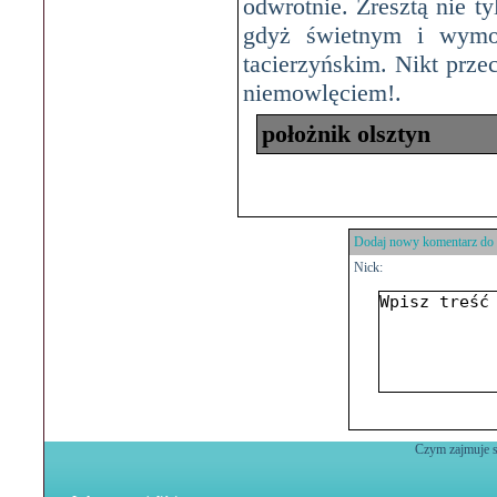
odwrotnie. Zresztą nie t
gdyż świetnym i wymo
tacierzyńskim. Nikt prze
niemowlęciem!
.
położnik olsztyn
Dodaj nowy komentarz do 
Nick:
Czym zajmuje si