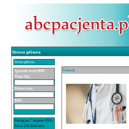
Strona główna
Strona główna
Położnik
Sprawdź swoje BMI
Waga (kg)
Wzrost (cm)
BMI:
Dzisiaj jest 7 sierpnia 2026 r.
Jest to 218 dzień roku.