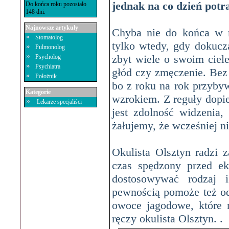
jednak na co dzień potr
Do końca roku pozostało
148 dni.
Najnowsze artykuły
Chyba nie do końca w 
Stomatolog
tylko wtedy, gdy dokuc
Pulmonolog
zbyt wiele o swoim ciel
Psycholog
Psychiatra
głód czy zmęczenie. Bez
Położnik
bo z roku na rok przybyw
Kategorie
wzrokiem. Z reguły dopi
Lekarze specjaliści
jest zdolność widzenia,
żałujemy, że wcześniej n
Okulista Olsztyn
radzi z
czas spędzony przed ek
dostosowywać rodzaj i
pewnością pomoże też o
owoce jagodowe, które 
ręczy
okulista Olsztyn
.
.