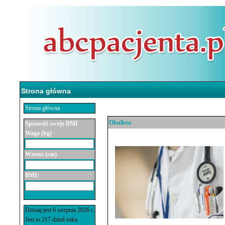
Strona główna
Strona główna
Okulista
Sprawdź swoje BMI
Waga (kg)
Wzrost (cm)
BMI:
Dzisiaj jest 6 sierpnia 2026 r.
Jest to 217 dzień roku.