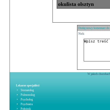
okulista olsztyn
Dodaj nowy komentarz do 
Nick:
W jakich chorobach
Lekarze specjaliści
Stomatolog
Pulmonolog
Psycholog
Psychiatra
Położnik