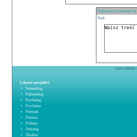
Dodaj nowy komentarz do 
Nick:
Czym zajmuje s
Lekarze specjaliści
Stomatolog
Pulmonolog
Psycholog
Psychiatra
Położnik
Położna
Pediatra
Onkolog
Okulista