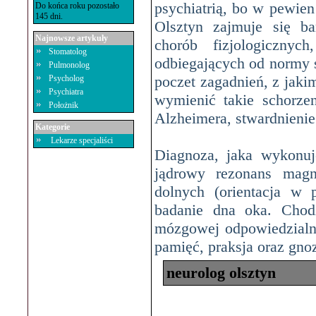
psychiatrią, bo w pewie
Do końca roku pozostało
145 dni.
Olsztyn
zajmuje się ba
Najnowsze artykuły
chorób fizjologicznyc
Stomatolog
odbiegających od normy
Pulmonolog
poczet zagadnień, z jaki
Psycholog
Psychiatra
wymienić takie schorzen
Położnik
Alzheimera, stwardnieni
Kategorie
Lekarze specjaliści
Diagnoza, jaka wykonu
jądrowy rezonans magn
dolnych (orientacja w 
badanie dna oka. Chodz
mózgowej odpowiedzialnej
pamięć, praksja oraz gno
neurolog olsztyn