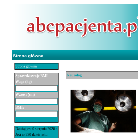
Strona główna
Strona główna
Naurolog
Sprawdź swoje BMI
Waga (kg)
Wzrost (cm)
BMI:
Dzisiaj jest 9 sierpnia 2026 r.
Jest to 220 dzień roku.