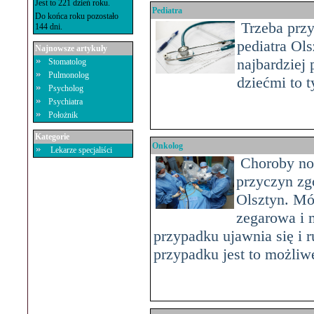
Jest to 221 dzień roku.
Pediatra
Do końca roku pozostało
Trzeba przyz
144 dni.
pediatra Ols
Najnowsze artykuły
najbardziej
Stomatolog
Pulmonolog
dziećmi to t
Psycholog
Psychiatra
Położnik
Kategorie
Onkolog
Lekarze specjaliści
Choroby now
przyczyn zg
Olsztyn. Mó
zegarowa i 
przypadku ujawnia się i 
przypadku jest to możliw