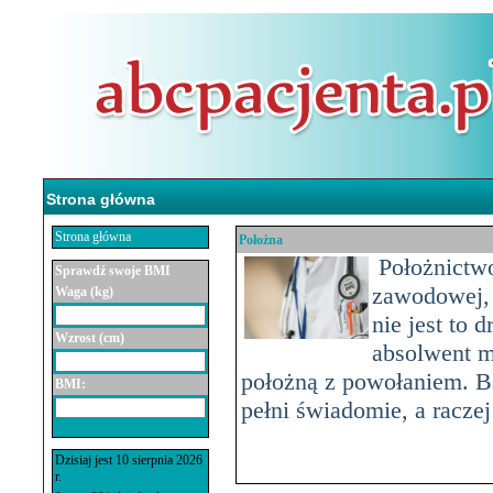
Strona główna
Strona główna
Położna
Położnictwo
Sprawdź swoje BMI
zawodowej, 
Waga (kg)
nie jest to 
Wzrost (cm)
absolwent m
położną z powołaniem. Ba
BMI:
pełni świadomie, a raczej
Dzisiaj jest 10 sierpnia 2026
r.