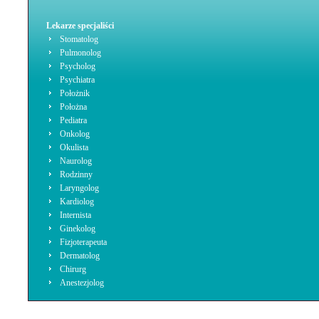
Lekarze specjaliści
Stomatolog
Pulmonolog
Psycholog
Psychiatra
Położnik
Położna
Pediatra
Onkolog
Okulista
Naurolog
Rodzinny
Laryngolog
Kardiolog
Internista
Ginekolog
Fizjoterapeuta
Dermatolog
Chirurg
Anestezjolog