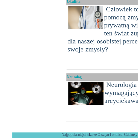
Okulista
Człowiek to 
pomocą zmys
prywatną wi
ten świat zu
dla naszej osobistej perc
swoje zmysły?
Naurolog
Neurologia 
wymagającyc
arcyciekawa,
Najpopularniejsi lekarze Olsztyn i okolice. Gabinety